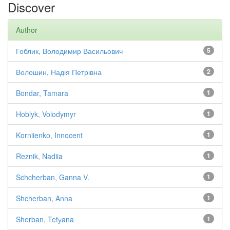
Discover
Author
Гоблик, Володимир Васильович
5
Волошин, Надія Петрівна
2
Bondar, Tamara
1
Hoblyk, Volodymyr
1
Korniienko, Innocent
1
Reznik, Nadiia
1
Schcherban, Ganna V.
1
Shcherban, Anna
1
Sherban, Tetуana
1