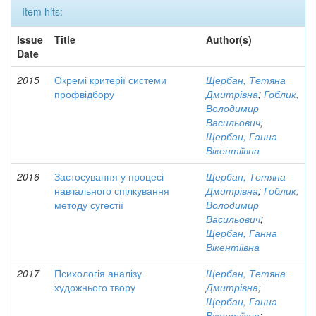
Item hits:
Issue
Title
Author(s)
Date
2015
Окремі критерії системи
Щербан, Тетяна
профвідбору
Дмитрівна
;
Гоблик,
Володимир
Васильович
;
Щербан, Ганна
Вікентіївна
2016
Застосування у процесі
Щербан, Тетяна
навчального спілкування
Дмитрівна
;
Гоблик,
методу сугестії
Володимир
Васильович
;
Щербан, Ганна
Вікентіївна
2017
Психологія аналізу
Щербан, Тетяна
художнього твору
Дмитрівна
;
Щербан, Ганна
Вікентіївна
;