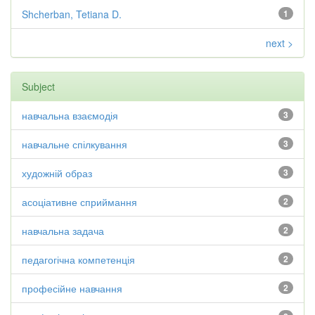
Shсherban, Tetiana D.
1
next >
Subject
навчальна взаємодія
3
навчальне спілкування
3
художній образ
3
асоціативне сприймання
2
навчальна задача
2
педагогічна компетенція
2
професійне навчання
2