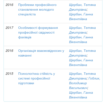
2016
Проблеми професійного
Щербан, Тетяна
становлення молодого
Дмитрівна
;
спеціаліста
Щербан, Ганна
Вікентіївна
2017
Особливості формування
Щербан, Тетяна
професійної свідомості
Дмитрівна
;
фахівців
Щербан, Ганна
Вікентіївна
2016
Організація взаємовідносин у
Щербан, Тетяна
навчанні
Дмитрівна
;
Щербан, Ганна
Вікентіївна
2015
Психологічна стійкість у
Щербан, Тетяна
системі професійної
Дмитрівна
;
Гоблик,
підготовки
Володимир
Васильович
;
Щербан, Ганна
Вікентіївна