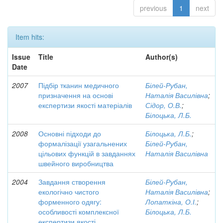
previous
1
next
Item hits:
Issue
Title
Author(s)
Date
2007
Підбір тканин медичного
Білей-Рубан,
призначення на основі
Наталія Василівна
;
експертизи якості матеріалів
Сідор, О.В.
;
Білоцька, Л.Б.
2008
Основні підходи до
Білоцька, Л.Б.
;
формалізації узагальнених
Білей-Рубан,
цільових функцій в завданнях
Наталія Василівна
швейного виробництва
2004
Завдання створення
Білей-Рубан,
екологічно чистого
Наталія Василівна
;
форменного одягу:
Лопаткіна, О.І.
;
особливості комплексної
Білоцька, Л.Б.
експертизи якості