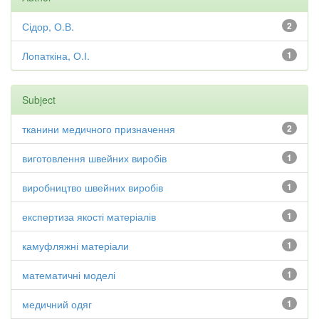
Сідор, О.В.
2
Лопаткіна, О.І.
1
Subject
тканини медичного призначення
2
виготовлення швейних виробів
1
виробництво швейних виробів
1
експертиза якості матеріалів
1
камуфляжні матеріали
1
математичні моделі
1
медичний одяг
1