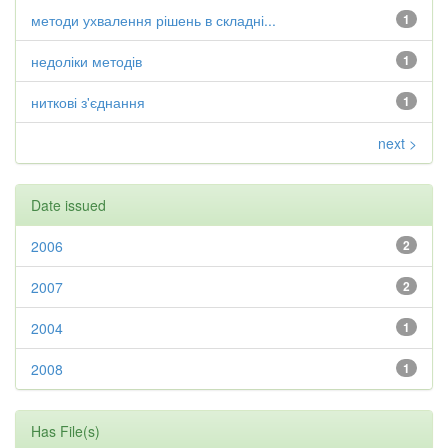
методи ухвалення рішень в складні...
1
недоліки методів
1
ниткові з'єднання
1
next >
Date issued
2006
2
2007
2
2004
1
2008
1
Has File(s)