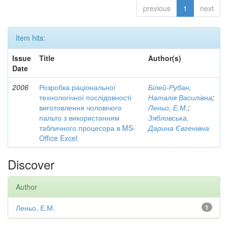
previous
1
next
Item hits:
Issue
Title
Author(s)
Date
2006
Розробка раціональної
Білей-Рубан,
технологічної послідовності
Наталія Василівна
;
виготовлення чоловічого
Леньо, Е.М.
;
пальто з використанням
Зябловська,
табличного процесора в MS-
Дарина Євгенівна
Office Excel
Discover
Author
Леньо, Е.М.
1