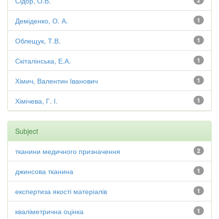
Сідор, О.В.
2
Деміденко, О. А.
1
Облещук, Т.В.
1
Скіталінська, Е.А.
1
Хімич, Валентин Іванович
1
Хімічева, Г. І.
1
Subject
тканини медичного призначення
2
джинсова тканина
1
експертиза якості матеріалів
1
кваліметрична оцінка
1