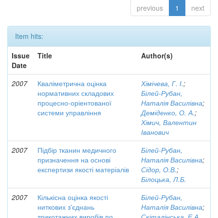
previous
1
next
Item hits:
Issue
Title
Author(s)
Date
2007
Кваліметрична оцінка
Хімічева, Г. І.
;
нормативних складових
Білей-Рубан,
процесно-оріентованої
Наталія Василівна
;
системи управління
Деміденко, О. А.
;
Хімич, Валентин
Іванович
2007
Підбір тканин медичного
Білей-Рубан,
призначення на основі
Наталія Василівна
;
експертизи якості матеріалів
Сідор, О.В.
;
Білоцька, Л.Б.
2007
Кількісна оцінка якості
Білей-Рубан,
ниткових з'єднань
Наталія Василівна
;
трикотажних виробів по
Скіталінська, Е.А.