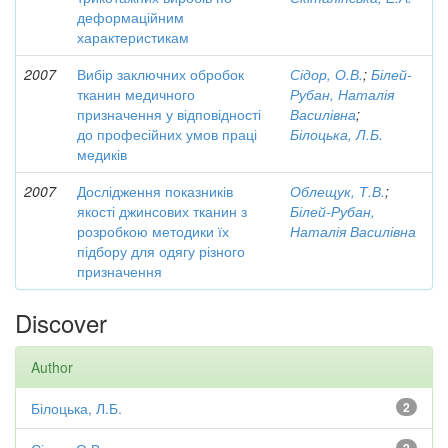
деформаційним
характеристикам
2007
Вибір заключних обробок
Сідор, О.В.
;
Білей-
тканин медичного
Рубан, Наталія
призначення у відповідності
Василівна
;
до професійних умов праці
Білоцька, Л.Б.
медиків
2007
Дослідження показників
Облещук, Т.В.
;
якості джинсових тканин з
Білей-Рубан,
розробкою методики їх
Наталія Василівна
підбору для одягу різного
призначення
Discover
Author
Білоцька, Л.Б.
2