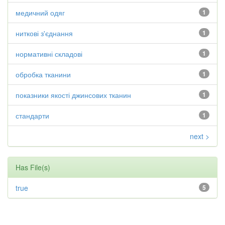
медичний одяг
1
ниткові з'єднання
1
нормативні складові
1
обробка тканини
1
показники якості джинсових тканин
1
стандарти
1
next >
Has File(s)
true
5