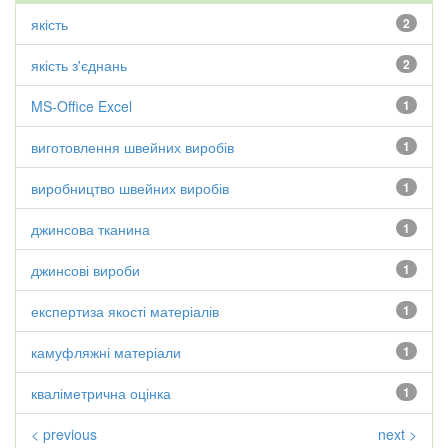
якість
2
якість з'єднань
2
MS-Office Excel
1
виготовлення швейних виробів
1
виробництво швейних виробів
1
джинсова тканина
1
джинсові вироби
1
експертиза якості матеріалів
1
камуфляжні матеріали
1
кваліметрична оцінка
1
< previous
next >