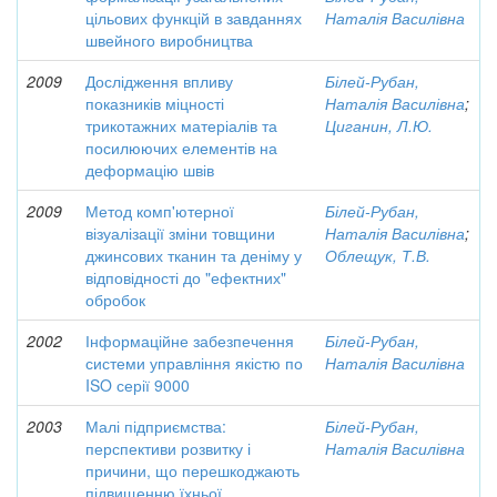
цільових функцій в завданнях
Наталія Василівна
швейного виробництва
2009
Дослідження впливу
Білей-Рубан,
показників міцності
Наталія Василівна
;
трикотажних матеріалів та
Циганин, Л.Ю.
посилюючих елементів на
деформацію швів
2009
Метод комп'ютерної
Білей-Рубан,
візуалізації зміни товщини
Наталія Василівна
;
джинсових тканин та деніму у
Облещук, Т.В.
відповідності до "ефектних"
обробок
2002
Інформаційне забезпечення
Білей-Рубан,
системи управління якістю по
Наталія Василівна
ISO серії 9000
2003
Малі підприємства:
Білей-Рубан,
перспективи розвитку і
Наталія Василівна
причини, що перешкоджають
підвищенню їхньої