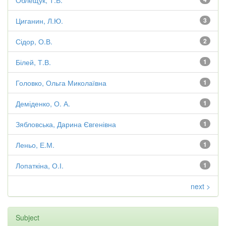
Облещук, Т.В.
Циганин, Л.Ю.
3
Сідор, О.В.
2
Білей, Т.В.
1
Головко, Ольга Миколаївна
1
Деміденко, О. А.
1
Зябловська, Дарина Євгенівна
1
Леньо, Е.М.
1
Лопаткіна, О.І.
1
next >
Subject