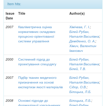
Item hits:
Issue
Title
Author(s)
Date
2007
Кваліметрична оцінка
Хімічева, Г. І.
;
нормативних складових
Білей-Рубан,
процесно-оріентованої
Наталія Василівна
;
системи управління
Деміденко, О. А.
;
Хімич, Валентин
Іванович
2000
Системний підхід до
Білей-Рубан,
проектування спецодягу
Наталія Василівна
;
Білей, Т.В.
2007
Підбір тканин медичного
Білей-Рубан,
призначення на основі
Наталія Василівна
;
експертизи якості матеріалів
Сідор, О.В.
;
Білоцька, Л.Б.
2008
Основні підходи до
Білоцька, Л.Б.
;
формалізації узагальнених
Білей-Рубан,