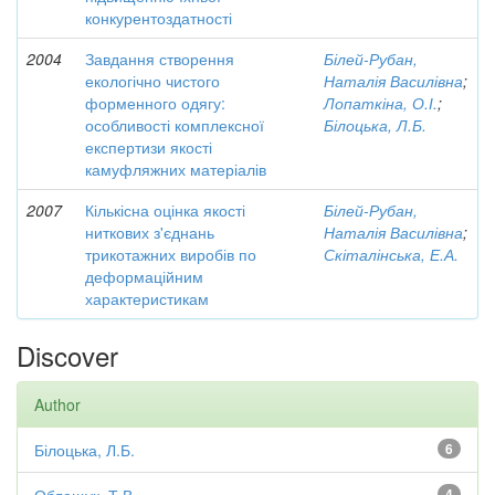
конкурентоздатності
2004
Завдання створення
Білей-Рубан,
екологічно чистого
Наталія Василівна
;
форменного одягу:
Лопаткіна, О.І.
;
особливості комплексної
Білоцька, Л.Б.
експертизи якості
камуфляжних матеріалів
2007
Кількісна оцінка якості
Білей-Рубан,
ниткових з'єднань
Наталія Василівна
;
трикотажних виробів по
Скіталінська, Е.А.
деформаційним
характеристикам
Discover
Author
Білоцька, Л.Б.
6
4