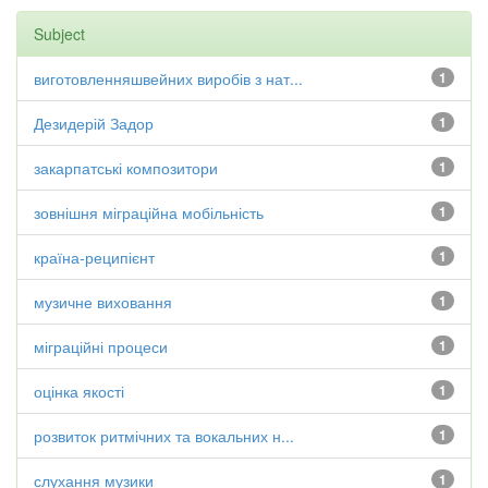
Subject
виготовленняшвейних виробів з нат...
1
Дезидерій Задор
1
закарпатські композитори
1
зовнішня міграційна мобільність
1
країна-реципієнт
1
музичне виховання
1
міграційні процеси
1
оцінка якості
1
розвиток ритмічних та вокальних н...
1
слухання музики
1