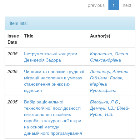
previous
1
next
Item hits:
Issue
Title
Author(s)
Date
2005
Інструментальні концерти
Короленко, Олена
Дезидерія Задора
Олександрівна
2005
Чинники та наслідки трудової
Лизанець, Анжела
міграції населення в умовах
Гейзівна
;
Галак,
становлення ринкових
Мар'яна
відносин
Рудольфівна
2005
Вибір раціональної
Білоцька, Л.Б.
;
технологічної послідовності
Демчук, І.В.
;
Білей-
виготовлення швейних
Рубан, Н.В.
виробів з натуральної шкіри
на основі методу
динамічного програмування