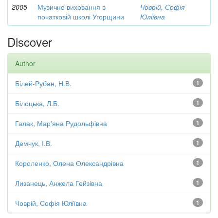
2005
Музичне виховання в
Човрій, Софія
початковій школі Угорщини
Юліївна
Discover
Author
Білей-Рубан, Н.В.
1
Білоцька, Л.Б.
1
Галак, Мар'яна Рудольфівна
1
Демчук, І.В.
1
Короленко, Олена Олександрівна
1
Лизанець, Анжела Гейзівна
1
Човрій, Софія Юліївна
1