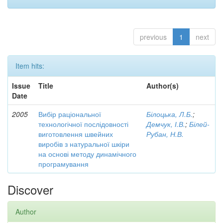
previous
1
next
Item hits:
Issue
Title
Author(s)
Date
2005
Вибір раціональної
Білоцька, Л.Б.
;
технологічної послідовності
Демчук, І.В.
;
Білей-
виготовлення швейних
Рубан, Н.В.
виробів з натуральної шкіри
на основі методу динамічного
програмування
Discover
Author