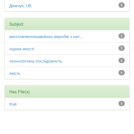
Демчук, І.В.
1
Subject
виготовленняшвейних виробів з нат...
1
оцінка якості
1
технологічна послідовність
1
якість
1
Has File(s)
true
1