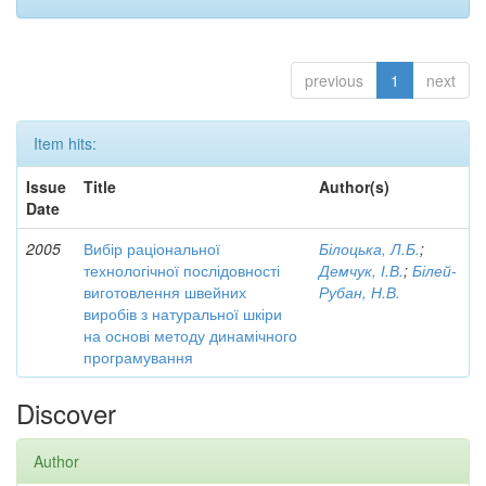
previous
1
next
Item hits:
Issue
Title
Author(s)
Date
2005
Вибір раціональної
Білоцька, Л.Б.
;
технологічної послідовності
Демчук, І.В.
;
Білей-
виготовлення швейних
Рубан, Н.В.
виробів з натуральної шкіри
на основі методу динамічного
програмування
Discover
Author