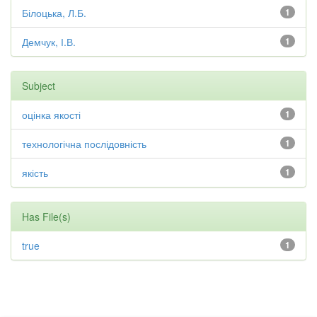
Білоцька, Л.Б.
1
Демчук, І.В.
1
Subject
оцінка якості
1
технологічна послідовність
1
якість
1
Has File(s)
true
1