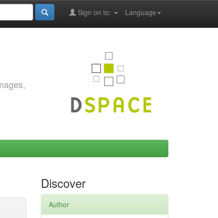
Sign on to:
Language
images,
Discover
Author