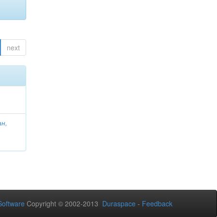
next
ан,
oftware
Copyright © 2002-2013
Duraspace
-
Feedback