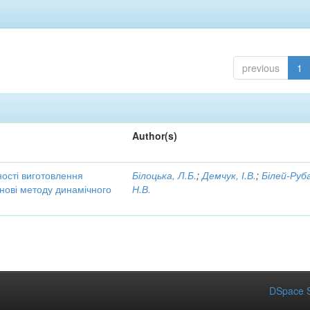
previous
1
Author(s)
ності виготовлення
Білоцька, Л.Б.
;
Демчук, І.В.
;
Білей-Руб
снові методу динамічного
Н.В.
DSpace S