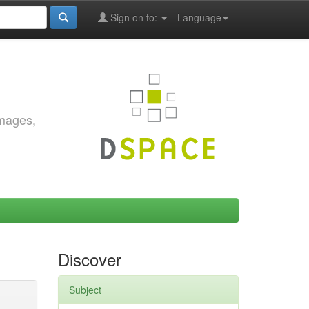
Sign on to:
Language
images,
Discover
Subject