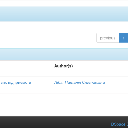
previous
1
Author(s)
ових підприємств
Ліба, Наталія Степанівна
DSpace S