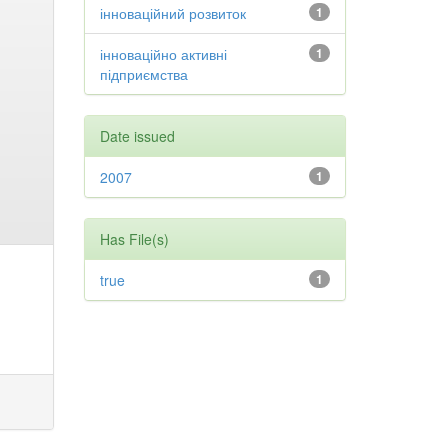
інноваційний розвиток
1
інноваційно активні
1
підприємства
Date issued
2007
1
Has File(s)
true
1