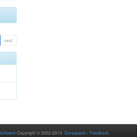
next
oftware
Copyright © 2002-2013
Duraspace
-
Feedback