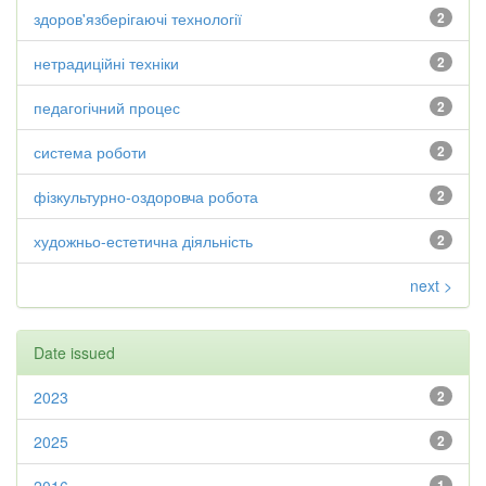
здоров'язберігаючі технології
2
нетрадиційні техніки
2
педагогічний процес
2
система роботи
2
фізкультурно-оздоровча робота
2
художньо-естетична діяльність
2
next >
Date issued
2023
2
2025
2
1