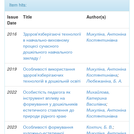
Item hits:
Issue
Title
Author(s)
Date
2016
Здоров'язберігаючі технології
Микуліна, Антоніна
в навчально-виховному
Костянтинівна
процесі сучасного
дошкільного навчального
закладу /
2019
Особливості використання
Микуліна, Антоніна
здоров'язберігаючих
Костянтинівна
;
технологій в дошкільній освіті
Любежаніна, Б. А.
2022
Особистість педагога як
Михайлова,
інструмент впливу на
Катерина
формування у дошкільників
Василівна
;
естетичного ставлення до
Микуліна, Антоніна
природи рідного краю
Костянтинівна
2023
Особливості формування
Кохтич, Б. В.
;
художньо-естетичної
Микуліна, Антоніна