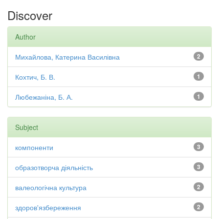
Discover
Author
Михайлова, Катерина Василівна
2
Кохтич, Б. В.
1
Любежаніна, Б. А.
1
Subject
компоненти
3
образотворча діяльність
3
валеологічна культура
2
здоров'язбереження
2