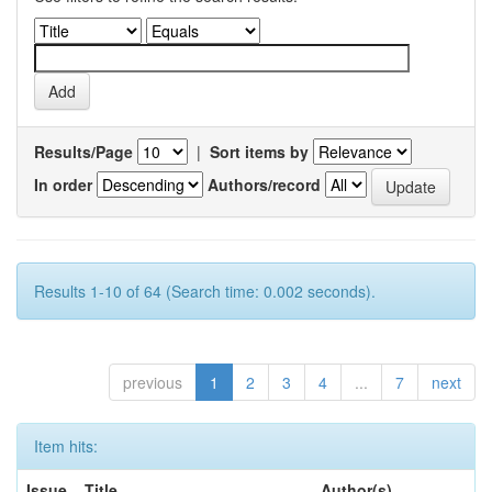
Results/Page
|
Sort items by
In order
Authors/record
Results 1-10 of 64 (Search time: 0.002 seconds).
previous
1
2
3
4
...
7
next
Item hits:
Issue
Title
Author(s)