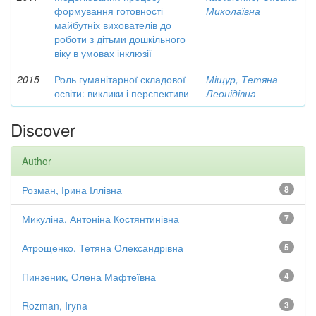
формування готовності
Миколаївна
майбутніх вихователів до
роботи з дітьми дошкільного
віку в умовах інклюзії
2015
Роль гуманітарної складової
Міщур, Тетяна
освіти: виклики і перспективи
Леонідівна
Discover
Author
Розман, Ірина Іллівна
8
Микуліна, Антоніна Костянтинівна
7
Атрощенко, Тетяна Олександрівна
5
Пинзеник, Олена Мафтеївна
4
Rozman, Iryna
3