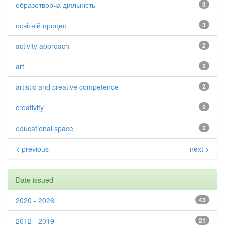
образотворча діяльність
3
освітній процес
3
activity approach
2
art
2
artistic and creative competence
2
creativity
2
educational space
2
< previous
next >
Date issued
2020 - 2026
43
2012 - 2019
21