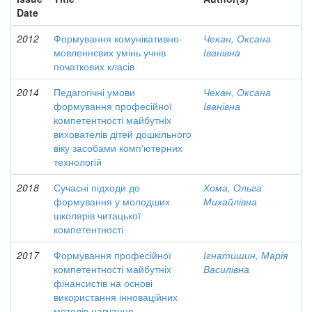
Date
2012
Формування комунікативно-
Чекан, Оксана
мовленнєвих умінь учнів
Іванівна
початкових класів
2014
Педагогічні умови
Чекан, Оксана
формування професійної
Іванівна
компетентності майбутніх
вихователів дітей дошкільного
віку засобами комп'ютерних
технологій
2018
Сучасні підходи до
Хома, Ольга
формування у молодших
Михайлівна
школярів читацької
компетентності
2017
Формування професійної
Ігнатишин, Марія
компетентності майбутніх
Василівна
фінансистів на основі
використання інноваційних
методів навчання