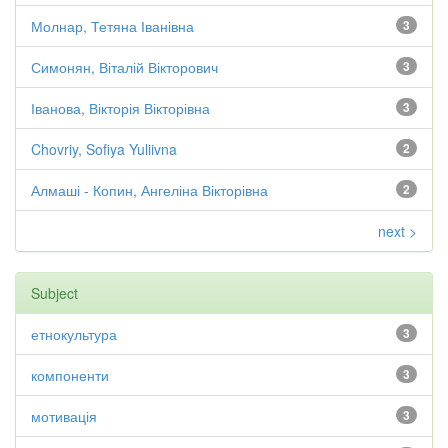
Молнар, Тетяна Іванівна
3
Симонян, Віталій Вікторович
3
Іванова, Вікторія Вікторівна
3
Chovriy, Sofiya Yuliivna
2
Алмаші - Копин, Ангеліна Вікторівна
2
next >
Subject
етнокультура
3
компоненти
3
мотивація
3