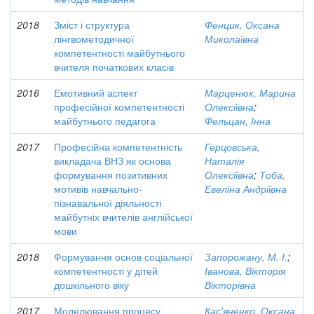
2018
Зміст і структура
Фенцик, Оксана
лінгвометодичної
Миколаївна
компетентності майбутнього
вчителя початкових класів
2016
Емотивний аспект
Марценюк, Марина
професійної компетентності
Олексіївна
;
майбутнього педагога
Фельцан, Інна
2017
Професійна компетентність
Герцовська,
викладача ВНЗ як основа
Наталія
формування позитивних
Олексіївна
;
Тоба,
мотивів навчально-
Евеліна Андріївна
пізнавальної діяльності
майбутніх вчителів англійської
мови
2018
Формування основ соціальної
Запорожану, М. І.
;
компетентності у дітей
Іванова, Вікторія
дошкільного віку
Вікторівна
2017
Моделювання процесу
Кас'яненко, Оксана