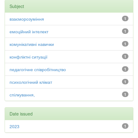
Subject
взаєморозуміння
1
емоційний інтелект
1
комунікативні навички
1
конфліктні ситуації
1
педагогічне співробітництво
1
психологічний клімат
1
спілкування,
1
Date issued
2023
1