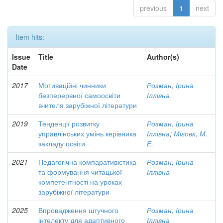
previous
1
next
Item hits:
Issue
Title
Author(s)
Date
2017
Мотиваційні чинники
Розман, Ірина
безперервної самоосвіти
Іллівна
вчителя зарубіжної літератури
2019
Тенденції розвитку
Розман, Ірина
управлінських умінь керівника
Іллівна
;
Міговк, М.
закладу освіти
Е.
2021
Педагогічна компаративістика
Розман, Ірина
та формування читацької
Іллівна
компетентності на уроках
зарубіжної літератури
2025
Впровадження штучного
Розман, Ірина
інтелекту для адаптивного
Іллівна