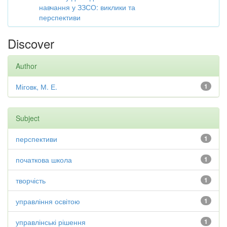
навчання у ЗЗСО: виклики та
перспективи
Discover
Author
Міговк, М. Е.
1
Subject
перспективи
1
початкова школа
1
творчість
1
управління освітою
1
управлінські рішення
1