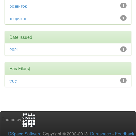
розвиток
1
творчість
1
Date issued
2021
1
Has File(s)
true
1
Theme by
DSpace Software
Copyright © 2002-2013
Duraspace
-
Feedback