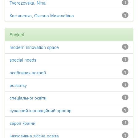
Tverezovska, Nina
1
Кас'яненко, Оксана Миколаївна
1
Subject
modern innovation space
1
special needs
1
особливих потреб
1
розвитку
1
спеціальної освіти
1
сучасний інноваційний простір
1
європ країни
1
інклюзивна якісна освіта
1