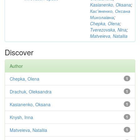
Kasianenko, Oksana
;
Кас'яненко, Оксана
Миколаївна
;
Chepka, Olena
;
Tverezovska, Nina
;
Matveieva, Nataliia
Discover
Author
Chepka, Olena
1
Drachuk, Oleksandra
1
Kasianenko, Oksana
1
Knysh, Inna
1
Matveieva, Nataliia
1