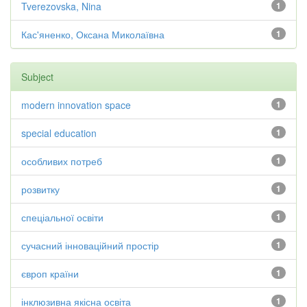
Tverezovska, Nina
1
Кас'яненко, Оксана Миколаївна
1
Subject
modern innovation space
1
special education
1
особливих потреб
1
розвитку
1
спеціальної освіти
1
сучасний інноваційний простір
1
європ країни
1
інклюзивна якісна освіта
1