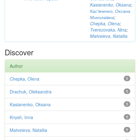
Kasianenko, Oksana
;
Кас'яненко, Оксана
Миколаївна
;
Chepka, Olena
;
Tverezovska, Nina
;
Matveieva, Nataliia
Discover
Author
Chepka, Olena
1
Drachuk, Oleksandra
1
Kasianenko, Oksana
1
Knysh, Inna
1
Matveieva, Nataliia
1