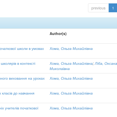
previous
1
Author(s)
початкової школи в умовах
Хома, Ольга Михайлівна
колярів в контексті
Хома, Ольга Михайлівна
;
Ліба, Оксан
Миколаївна
чного виховання на уроках
Хома, Ольга Михайлівна
х класів до навчання
Хома, Ольга Михайлівна
іх учителів початкової
Хома, Ольга Михайлівна