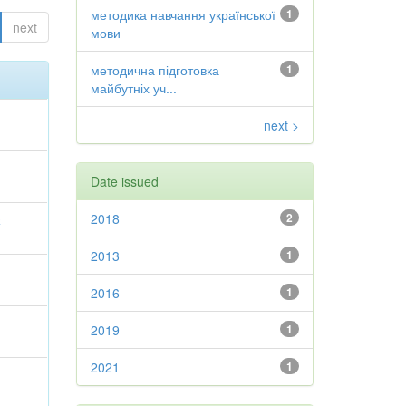
методика навчання української
1
next
мови
методична підготовка
1
майбутніх уч...
next >
Date issued
2018
2
а
2013
1
2016
1
2019
1
2021
1