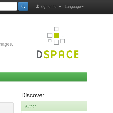
Sign on to:
Language
images,
Discover
Author