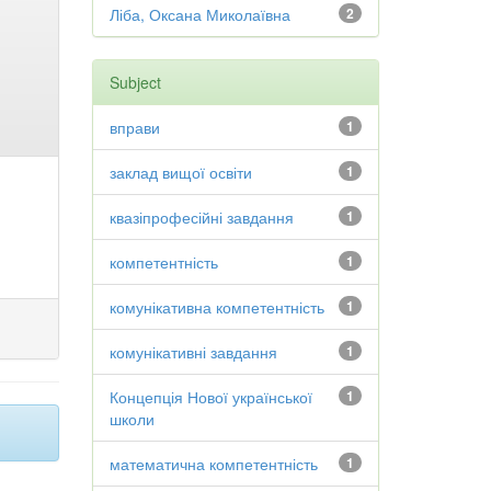
Ліба, Оксана Миколаївна
2
Subject
вправи
1
заклад вищої освіти
1
квазіпрофесійні завдання
1
компетентність
1
комунікативна компетентність
1
комунікативні завдання
1
Концепція Нової української
1
школи
математична компетентність
1