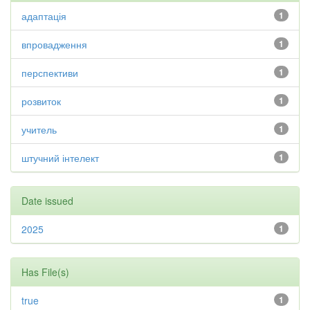
адаптація
1
впровадження
1
перспективи
1
розвиток
1
учитель
1
штучний інтелект
1
Date issued
2025
1
Has File(s)
true
1