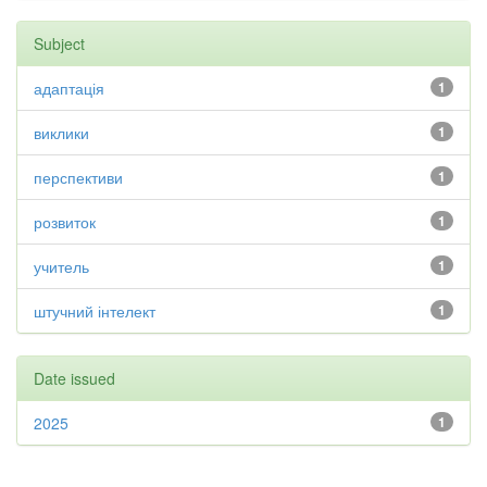
Subject
адаптація
1
виклики
1
перспективи
1
розвиток
1
учитель
1
штучний інтелект
1
Date issued
2025
1