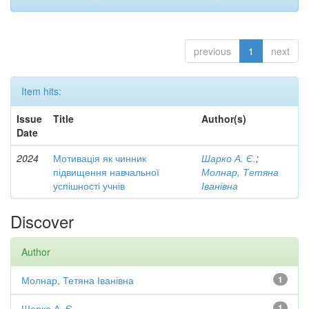
previous
1
next
Item hits:
Issue
Title
Author(s)
Date
2024
Мотивація як чинник
Шарко А. Є.
;
підвищення навчальної
Молнар, Тетяна
успішності учнів
Іванівна
Discover
Author
Молнар, Тетяна Іванівна
1
Шарко А. Є.
1