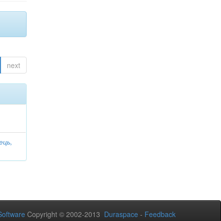
next
ець,
oftware
Copyright © 2002-2013
Duraspace
-
Feedback