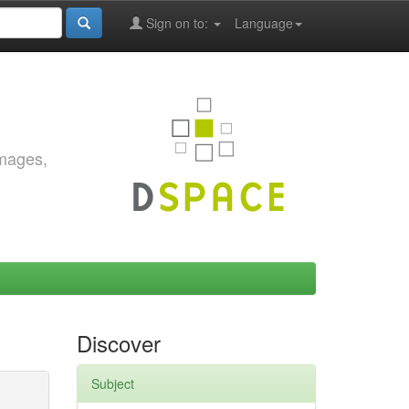
Sign on to:
Language
images,
Discover
Subject