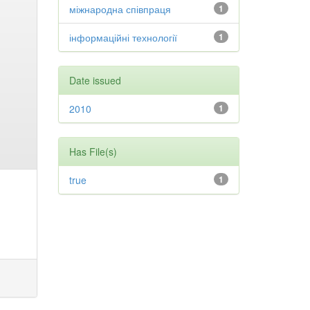
міжнародна співпраця
1
інформаційні технології
1
Date issued
2010
1
Has File(s)
true
1