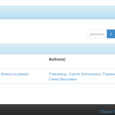
previous
1
Author(s)
бізнесу в рамках
Товканець, Сергій Антонович
;
Товкан
Ганна Василівна
DSpace S