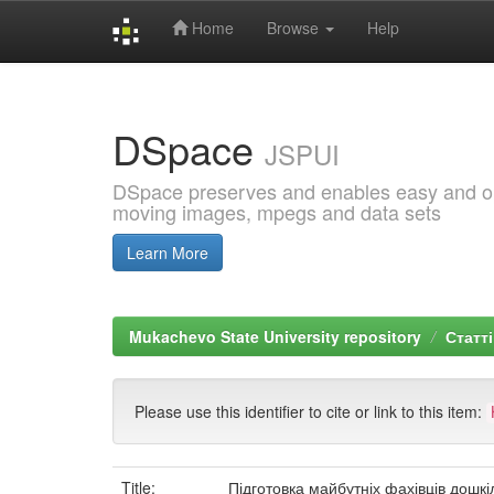
Home
Browse
Help
Skip
navigation
DSpace
JSPUI
DSpace preserves and enables easy and open
moving images, mpegs and data sets
Learn More
Mukachevo State University repository
Статті
Please use this identifier to cite or link to this item:
Title:
Підготовка майбутніх фахівців дошкі