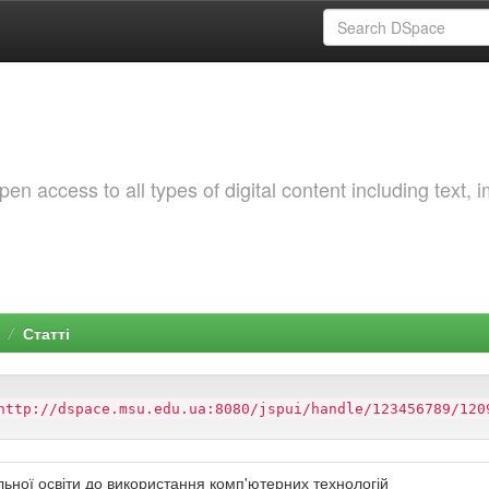
 access to all types of digital content including text, 
Статті
http://dspace.msu.edu.ua:8080/jspui/handle/123456789/120
льної освіти до використання комп'ютерних технологій