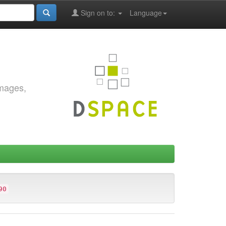
Sign on to:
Language
images,
90