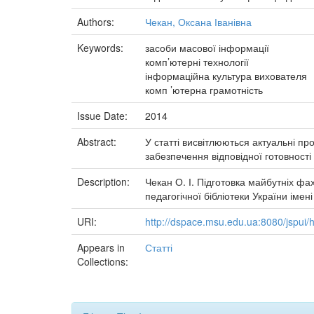
Authors:
Чекан, Оксана Іванівна
Keywords:
засоби масової інформації
комп’ютерні технології
інформаційна культура вихователя
комп ’ютерна грамотність
Issue Date:
2014
Abstract:
У статті висвітлюються актуальні п
забезпечення відповідної готовності
Description:
Чекан О. І. Підготовка майбутніх фах
педагогічної бібліотеки України імені
URI:
http://dspace.msu.edu.ua:8080/jspui
Appears in
Статті
Collections: