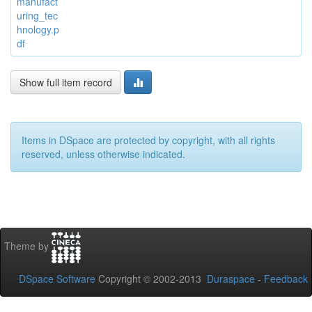
manufact
uring_tec
hnology.p
df
Show full item record
Items in DSpace are protected by copyright, with all rights
reserved, unless otherwise indicated.
Theme by
DSpace Software
Copyright © 2002-2013
Duraspace
-
Feedback