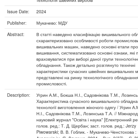
технологія швейних виробів
Issue Date:
2024
Publisher:
Мукачево: МДУ
Abstract:
В статті наведено класифікацію вишивального об
схарактеризовано особливості роботи промислов
вишивальних машин, наведено основні етапи пр
вишивання, систематизовано основні ознаки, які 
враховуватися при виборі даної групи технологіч
обладнання. Також детально розглянуто технічні
характеристики сучасних швейних вишивальних м
представлені на ринку технологічного обладнання
промисловості.
Description:
Угрин А.М., Бокша Н.І., Садовнікова Т.М., Лозинсь
Характеристика сучасного вишивального обладна
технології виготовлення жіночого одягу / Угрин А.
Н.І., Садовнікова Т.М., Лозинська Т.А. // Міжнаро
науковий журнал "Освіта і наука" [Електронний рес
голов. ред.: Т. Д. Щербан; заст. голов. ред.: Jerzy
Piwowarski; В. В. Гоблик. - Мукачево-Ченстохова 