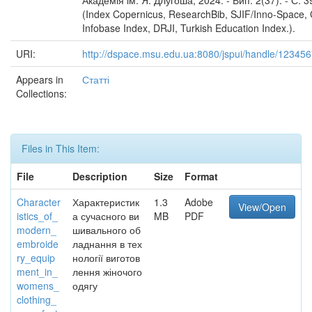
Академія ім. Я. Длугоша, 2024. - Вип. 2(37). - С. 39
(Index Copernicus, ResearchBib, SJIF/Inno-Space, C
Infobase Index, DRJI, Turkish Education Index.).
URI:
http://dspace.msu.edu.ua:8080/jspui/handle/12345
Appears in
Статті
Collections:
Files in This Item:
File
Description
Size
Format
Character
Характеристик
1.3
Adobe
View/Open
istics_of_
а сучасного ви
MB
PDF
modern_
шивального об
embroide
ладнання в тех
ry_equip
нології виготов
ment_in_
лення жіночого
womens_
одягу
clothing_