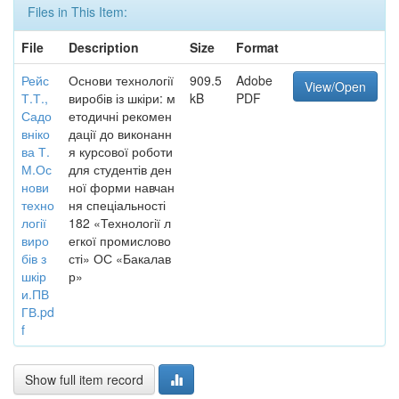
Files in This Item:
File
Description
Size
Format
Рейс
Основи технології
909.5
Adobe
View/Open
Т.Т.,
виробів із шкіри: м
kB
PDF
Садо
етодичні рекомен
вніко
дації до виконанн
ва Т.
я курсової роботи
М.Ос
для студентів ден
нови
ної форми навчан
техно
ня спеціальності
логії
182 «Технології л
виро
егкої промислово
бів з
сті» ОС «Бакалав
шкір
р»
и.ПВ
ГВ.pd
f
Show full item record