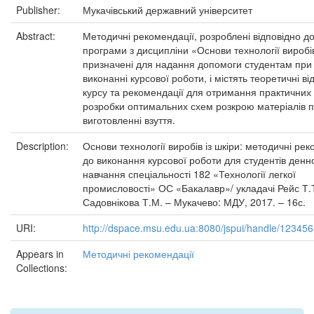
Publisher:
Мукачівський державний університет
Abstract:
Методичні рекомендації, розроблені відповідно д
програми з дисципліни «Основи технології виробі
призначені для надання допомоги студентам при
виконанні курсової роботи, і містять теоретичні ві
курсу та рекомендації для отримання практичних 
розробки оптимальних схем розкрою матеріалів 
виготовленні взуття.
Description:
Основи технології виробів із шкіри: методичні рек
до виконання курсової роботи для студентів ден
навчання спеціальності 182 «Технології легкої
промисловості» ОС «Бакалавр»/ укладачі Рейс Т.Т
Садовнікова Т.М. – Мукачево: МДУ, 2017. – 16с.
URI:
http://dspace.msu.edu.ua:8080/jspui/handle/12345
Appears in
Методичні рекомендації
Collections: