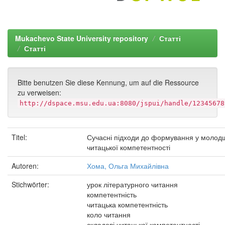
Mukachevo State University repository
Статті
Статті
Bitte benutzen Sie diese Kennung, um auf die Ressource
zu verweisen:
http://dspace.msu.edu.ua:8080/jspui/handle/12345678
Titel:
Сучасні підходи до формування у молод
читацької компетентності
Autoren:
Хома, Ольга Михайлівна
Stichwörter:
урок літературного читання
компетентність
читацька компетентність
коло читання
складові читацької компетентності