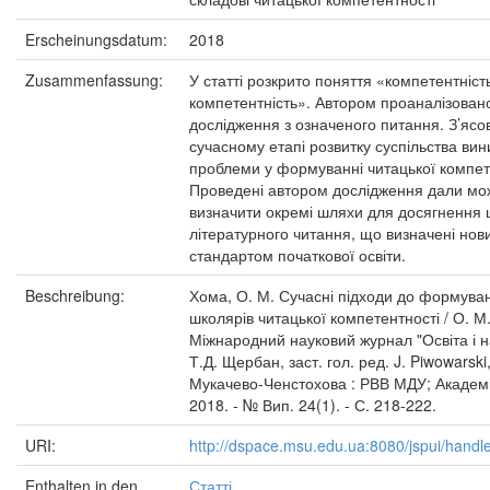
Erscheinungsdatum:
2018
Zusammenfassung:
У статті розкрито поняття «компетентніст
компетентність». Автором проаналізовано
дослідження з означеного питання. З’ясо
сучасному етапі розвитку суспільства вин
проблеми у формуванні читацької компет
Проведені автором дослідження дали мо
визначити окремі шляхи для досягнення ц
літературного читання, що визначені но
стандартом початкової освіти.
Beschreibung:
Хома, О. М. Сучасні підходи до формув
школярів читацької компетентності / О. М.
Міжнародний науковий журнал "Освіта і на
Т.Д. Щербан, заст. гол. ред. J. Piwowarski,
Мукачево-Ченстохова : РВВ МДУ; Академі
2018. - № Вип. 24(1). - С. 218-222.
URI:
http://dspace.msu.edu.ua:8080/jspui/hand
Enthalten in den
Статті