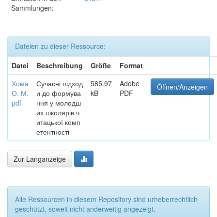
Sammlungen:
Dateien zu dieser Ressource:
Datei
Beschreibung
Größe
Format
Хома
Сучасні підход
585.97
Adobe
Öffnen/Anzeigen
О. М.
и до формува
kB
PDF
pdf
ння у молодш
их школярів ч
итацької комп
етентності
Zur Langanzeige
Alle Ressourcen in diesem Repository sind urheberrechtlich
geschützt, soweit nicht anderweitig angezeigt.