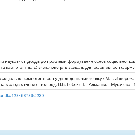
із наукових підходів до проблеми формування основ соціальної комп
 та компетентність; визначено ряд завдань для ефективності форму
оціальної компетентності у дітей дошкільного віку / М. І. Запорожан
 та молодих вчених / гол.ред. В.В. Гоблик, І.І. Алмашій. - Мукачево :
/handle/123456789/2230