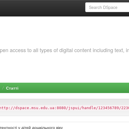
 access to all types of digital content including text, 
Статті
http://dspace.msu.edu.ua:8080/jspui/handle/123456789/223
нтності у дітей дошкільного віку