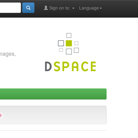
Sign on to:
Language
images,
0