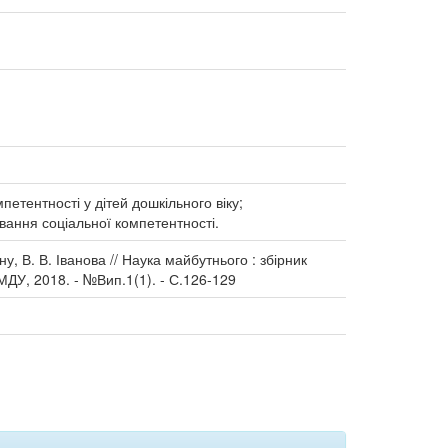
етентності у дітей дошкільного віку;
вання соціальної компетентності.
у, В. В. Іванова // Наука майбутнього : збірник
 МДУ, 2018. - №Вип.1(1). - С.126-129