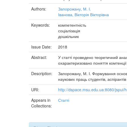
Authors:
Запорожану, М. І.
Іванова, Вікторія Вікторівна
Keywords:
компетентність
соціалізація
дошкільник
Issue Date:
2018
Abstract:
У статті проведено теоретичний анал
охарактеризовано поняття комтенції
Description:
Запорожану, М. І. Формування основ с
наукових праць студентів, аспірантів
URI:
http://dspace.msu.edu.ua:8080/jspui
Appears in
Статті
Collections: