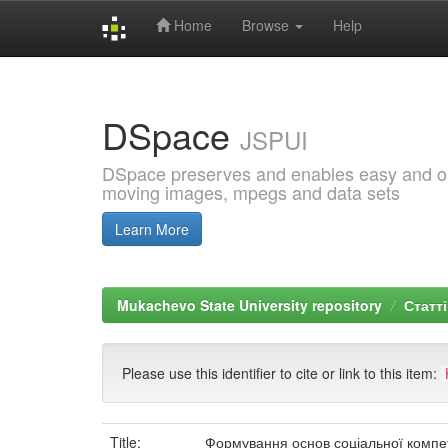
Home
Browse
Help
Skip
navigation
DSpace
JSPUI
DSpace preserves and enables easy and open
moving images, mpegs and data sets
Learn More
Mukachevo State University repository
Статті
Please use this identifier to cite or link to this item:
Title:
Формування основ соціальної компете