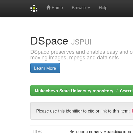
Home
Browse
Help
Skip
navigation
DSpace
JSPUI
DSpace preserves and enables easy and open
moving images, mpegs and data sets
Learn More
Mukachevo State University repository
Статті
Please use this identifier to cite or link to this item:
Title:
Вивчення впливу модифікатора н