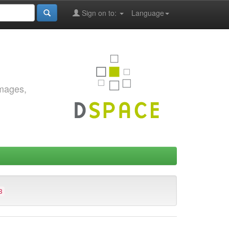
Sign on to:
Language
images,
8