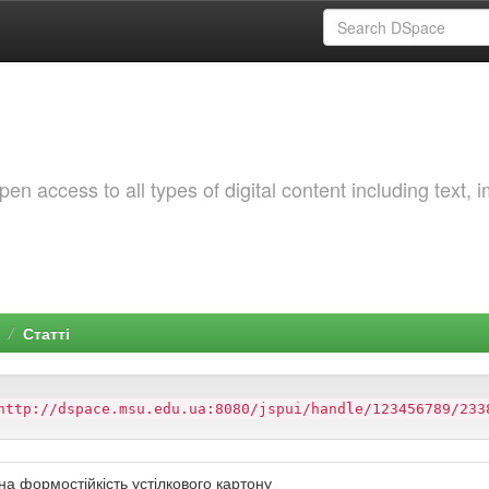
 access to all types of digital content including text, 
Статті
http://dspace.msu.edu.ua:8080/jspui/handle/123456789/233
а формостійкість устілкового картону