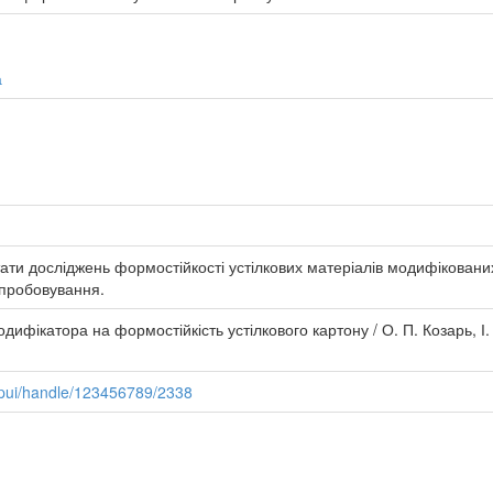
а
ьтати досліджень формостійкості устілкових матеріалів модифікован
ипробовування.
ифікатора на формостійкість устілкового картону / О. П. Козарь, І. Г
spui/handle/123456789/2338