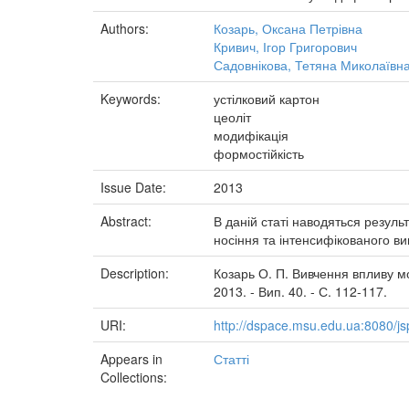
Authors:
Козарь, Оксана Петрівна
Кривич, Ігор Григорович
Садовнікова, Тетяна Миколаївн
Keywords:
устілковий картон
цеоліт
модифікація
формостійкість
Issue Date:
2013
Abstract:
В даній статі наводяться резул
носіння та інтенсифікованого в
Description:
Козарь О. П. Вивчення впливу мод
2013. - Вип. 40. - С. 112-117.
URI:
http://dspace.msu.edu.ua:8080/j
Appears in
Статті
Collections: