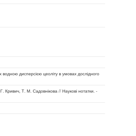
их водною дисперсією цеоліту в умовах дослідного
. Кривич, Т. М. Садовнікова // Наукові нотатки. -