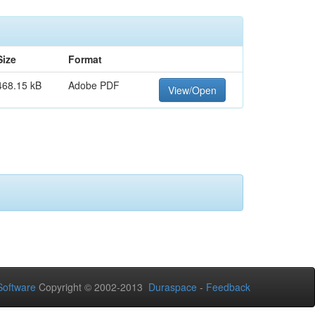
Size
Format
468.15 kB
Adobe PDF
View/Open
oftware
Copyright © 2002-2013
Duraspace
-
Feedback