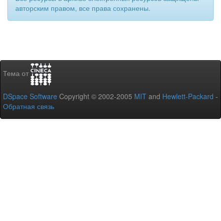
авторским правом, все права сохранены.
Тема от
DSpace Software
Copyright © 2002-2005
MIT
and
Hewlett-Packard
-
Обратная связь