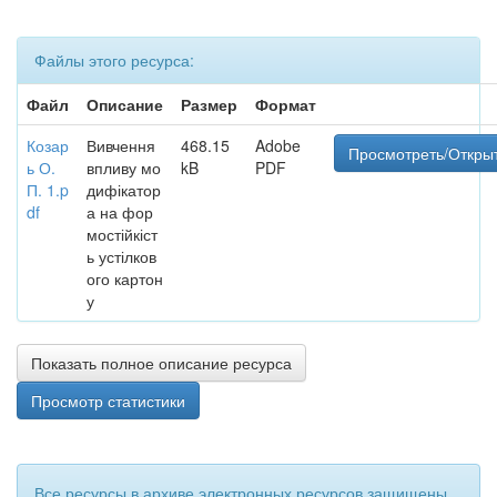
Файлы этого ресурса:
Файл
Описание
Размер
Формат
Козар
Вивчення
468.15
Adobe
Просмотреть/Откры
ь О.
впливу мо
kB
PDF
П. 1.p
дифікатор
df
а на фор
мостійкіст
ь устілков
ого картон
у
Показать полное описание ресурса
Просмотр статистики
Все ресурсы в архиве электронных ресурсов защищены