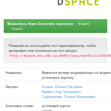
Mukachevo State University repository
Статті
Статті
Пожалуйста, используйте этот идентификатор, чтобы
цитировать или ссылаться на этот ресурс:
http://dspace.msu.edu.ua:8080/jspui/handle/12345678
Название:
Вивчення впливу модифікатора на формос
устілкового картону
Авторы:
Козарь, Оксана Петрівна
Кривич, Ігор Григорович
Садовнікова, Тетяна Миколаївна
Ключевые слова:
устілковий картон
цеоліт