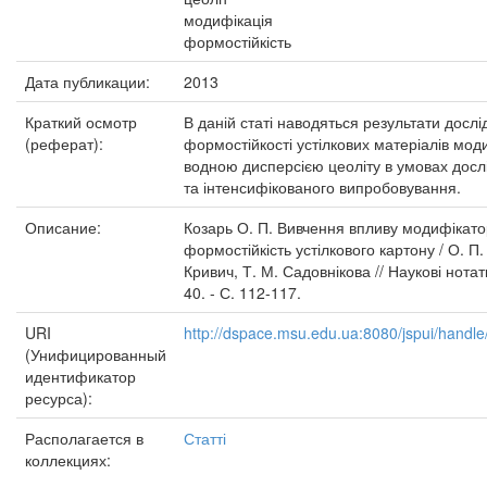
модифікація
формостійкість
Дата публикации:
2013
Краткий осмотр
В даній статі наводяться результати досл
(реферат):
формостійкості устілкових матеріалів мо
водною дисперсією цеоліту в умовах досл
та інтенсифікованого випробовування.
Описание:
Козарь О. П. Вивчення впливу модифікато
формостійкість устілкового картону / О. П. 
Кривич, Т. М. Садовнікова // Наукові нотатк
40. - С. 112-117.
URI
http://dspace.msu.edu.ua:8080/jspui/hand
(Унифицированный
идентификатор
ресурса):
Располагается в
Статті
коллекциях: