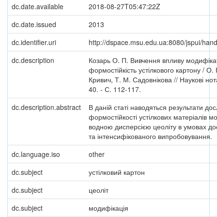
dc.date.available
2018-08-27T05:47:22Z
dc.date.issued
2013
dc.identifier.uri
http://dspace.msu.edu.ua:8080/jspui/ha
dc.description
Козарь О. П. Вивчення впливу модифіка
формостійкість устілкового картону / О. П
Кривич, Т. М. Садовнікова // Наукові нота
40. - С. 112-117.
dc.description.abstract
В даній статі наводяться результати до
формостійкості устілкових матеріалів 
водною дисперсією цеоліту в умовах до
та інтенсифікованого випробовування.
dc.language.iso
other
dc.subject
устілковий картон
dc.subject
цеоліт
dc.subject
модифікація