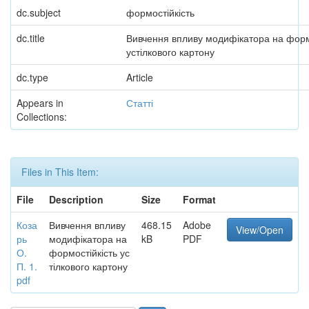
dc.subject
формостійкість
dc.title
Вивчення впливу модифікатора на форм
устілкового картону
dc.type
Article
Appears in
Статті
Collections:
Files in This Item:
File
Description
Size
Format
Коза
Вивчення впливу
468.15
Adobe
View/Open
рь
модифікатора на
kB
PDF
О.
формостійкість ус
П. 1.
тілкового картону
pdf