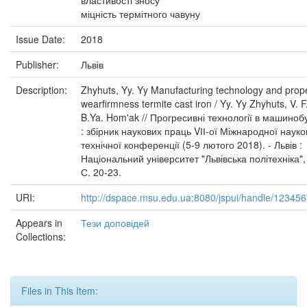
властивості зносу
міцність термітного чавуну
Issue Date:
2018
Publisher:
Львів
Description:
Zhyhuts, Yy. Yy Manufacturing technology and prope
wearfirmness termite cast iron / Yy. Yy Zhyhuts, V. F
B.Ya. Hom'ak // Прогресивні технології в машиноб
: збірник наукових праць VІІ-ої Міжнародної науко
технічної конференції (5-9 лютого 2018). - Львів :
Національний університет "Львівська політехніка",
С. 20-23.
URI:
http://dspace.msu.edu.ua:8080/jspui/handle/12345
Appears in
Тези доповідей
Collections:
Files in This Item: