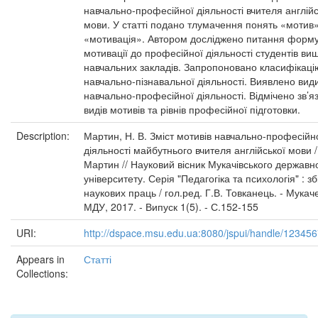
навчально-професійної діяльності вчителя англійс
мови. У статті подано тлумачення понять «мотив»
«мотивація». Автором досліджено питання форм
мотивації до професійної діяльності студентів ви
навчальних закладів. Запропоновано класифікацію
навчально-пізнавальної діяльності. Виявлено вид
навчально-професійної діяльності. Відмічено зв’яз
видів мотивів та рівнів професійної підготовки.
Description:
Мартин, Н. В. Зміст мотивів навчально-професійн
діяльності майбутнього вчителя англійської мови /
Мартин // Науковий вісник Мукачівського державн
університету. Серія "Педагогіка та психологія" : зб
наукових праць / гол.ред. Г.В. Товканець. - Мукаче
МДУ, 2017. - Випуск 1(5). - С.152-155
URI:
http://dspace.msu.edu.ua:8080/jspui/handle/12345
Appears in
Статті
Collections: