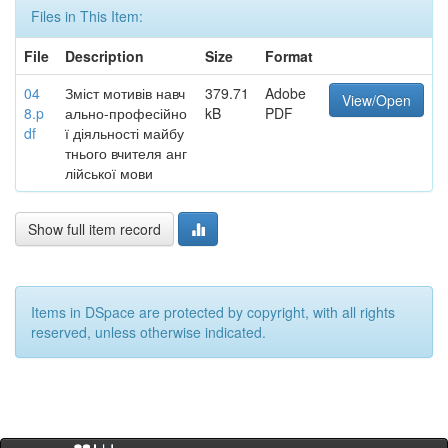
Files in This Item:
File
Description
Size
Format
04
Зміст мотивів навч
379.71
Adobe
View/Open
8.p
ально-професійно
kB
PDF
df
ї діяльності майбу
тнього вчителя анг
лійської мови
Show full item record
Items in DSpace are protected by copyright, with all rights
reserved, unless otherwise indicated.