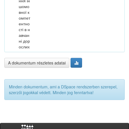
ння ін
шомо
вної к
омпет
ентно
сті в н
авчан
ні дор
ослих
A dokumentum részletes adatai
Minden dokumentum, ami a DSpace rendszerben szerepel,
szerzői jogokkal védett. Minden jog fenntartva!