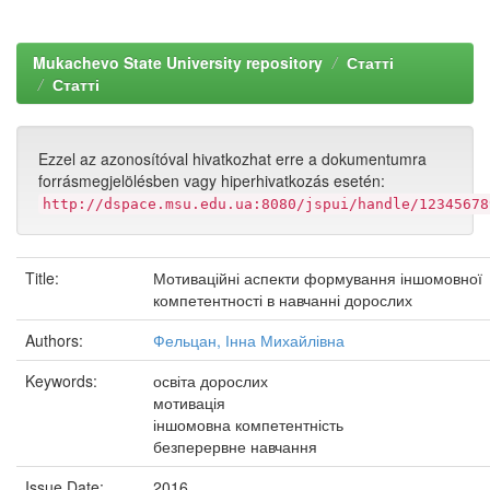
Mukachevo State University repository
Статті
Статті
Ezzel az azonosítóval hivatkozhat erre a dokumentumra
forrásmegjelölésben vagy hiperhivatkozás esetén:
http://dspace.msu.edu.ua:8080/jspui/handle/12345678
Title:
Мотиваційні аспекти формування іншомовної
компетентності в навчанні дорослих
Authors:
Фельцан, Інна Михайлівна
Keywords:
освіта дорослих
мотивація
іншомовна компетентність
безперервне навчання
Issue Date:
2016