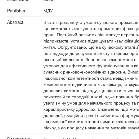
Publisher:
МДУ
Abstract:
В статті розглянуто умови сучасного проживанн
що вимагають конкурентоспроможних фахівців
праці. Постійний розвиток підштовхує персона
підприємств, установ підвищувати кваліфікац
життя. Обгрунтовано, що на сучасному етапі з
нові підходи до розуміння змісту та форм орган
освітньої діяльності. Знання іноземної мови є
умовою для ефективного функціонування в кон
сучасних ринково-економічних відносин. Вимо
іншомовної компетентності стала невід’ємним
компонентом підвищення кваліфікації, стажува
дорослих вимагає підходу, що відрізняється від
початковій та середній школі, адже повинна б
уваги зміну умов для навчального процесу та 
характеристику дорослих. Визначено, що моти
дорослої, емоційно зрілої особистості форму
іншомовної компетентності вимагає застосува
підходів до процесу навчання та методів взаєм