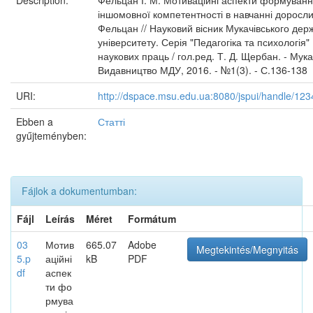
Description:
Фельцан І. М. Мотиваційні аспекти формуван
іншомовної компетентності в навчанні дорослих
Фельцан // Науковий вісник Мукачівського дер
університету. Серія "Педагогіка та психологія" 
наукових праць / гол.ред. Т. Д. Щербан. - Мука
Видавництво МДУ, 2016. - №1(3). - С.136-138
URI:
http://dspace.msu.edu.ua:8080/jspui/handle/12
Ebben a
Статті
gyűjteményben:
Fájlok a dokumentumban:
Fájl
Leírás
Méret
Formátum
03
Мотив
665.07
Adobe
Megtekintés/Megnyitás
5.p
аційні
kB
PDF
df
аспек
ти фо
рмува