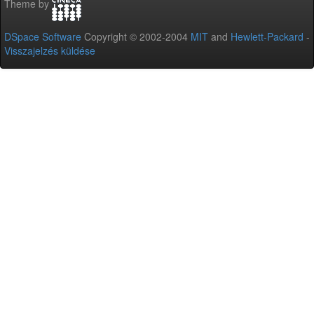
Theme by
DSpace Software
Copyright © 2002-2004
MIT
and
Hewlett-Packard
-
Visszajelzés küldése