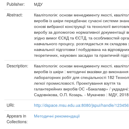
Publisher:
МДУ
Abstract:
Квалітологія: основи менеджменту якості, квалітол
виробів із шкіри передбачає сучасні системи знан
основі вибраної конструкції та технології виготов
виробу за допомогою нормативної документації в
згідно вимог ЄСКД та ЄСТД. та особливостей орган
навчального процесу. розглядається як складова 
навчальної підготовки i побудована на відповідни
теоретичних, наукових засадах та практичній підго
Description:
Квалітологія: основи менеджменту якості. квалітол
виробів із шкіри : методичні вказівки до виконання
лабораторних робіт для спеціальності 182 Техноло
легкої промисловості. Проектування взуття та
галантерейних виробів ОС «Бакалавр» / укдадачі:
Садовнікова, О.П. Козарь. - Мукачево : МДУ, 2018.
URI:
http://dspace.msu.edu.ua:8080/jspui/handle/12345
Appears in
Методичні рекомендації
Collections: