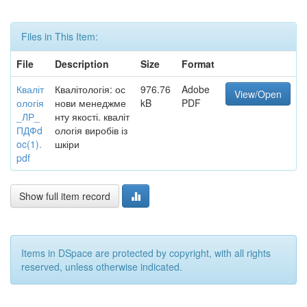
Files in This Item:
File
Description
Size
Format
Кваліт
Квалітологія: ос
976.76
Adobe
View/Open
ологія
нови менеджме
kB
PDF
_ЛР_
нту якості. кваліт
ПДФd
ологія виробів із
oc(1).
шкіри
pdf
Show full item record
Items in DSpace are protected by copyright, with all rights
reserved, unless otherwise indicated.