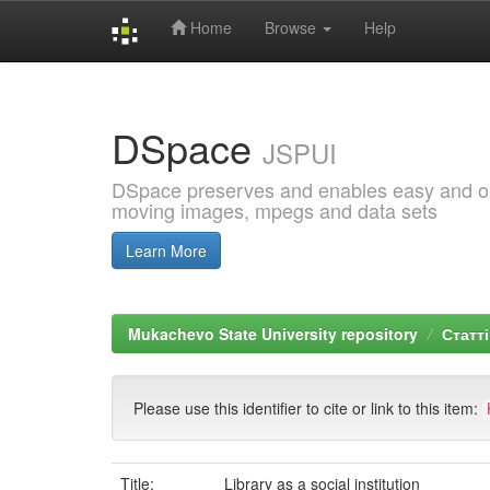
Home
Browse
Help
Skip
navigation
DSpace
JSPUI
DSpace preserves and enables easy and open
moving images, mpegs and data sets
Learn More
Mukachevo State University repository
Статті
Please use this identifier to cite or link to this item:
Title:
Library as a social institution