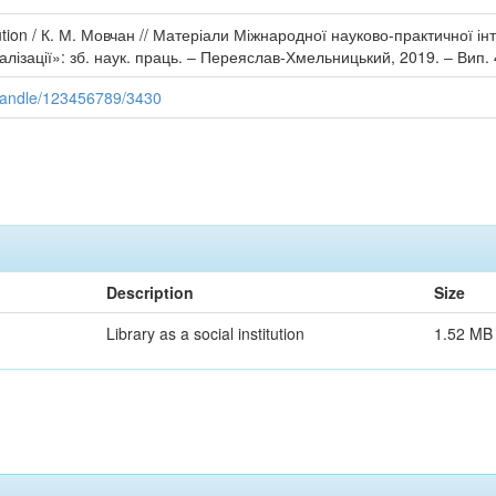
titution / К. М. Мовчан // Матеріали Міжнародної науково-практичної 
балізації»: зб. наук. праць. ‒ Переяслав-Хмельницький, 2019. ‒ Вип.
/handle/123456789/3430
Description
Size
Library as a social institution
1.52 MB