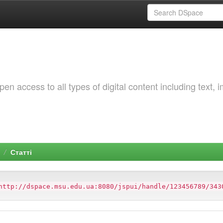
 access to all types of digital content including text, 
Статті
http://dspace.msu.edu.ua:8080/jspui/handle/123456789/343