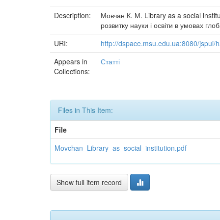
Description:
Мовчан К. М. Library as a social ins
розвитку науки і освіти в умовах гло
URI:
http://dspace.msu.edu.ua:8080/jspui
Appears in
Статті
Collections:
Files in This Item:
File
Movchan_Library_as_social_institution.pdf
Show full item record