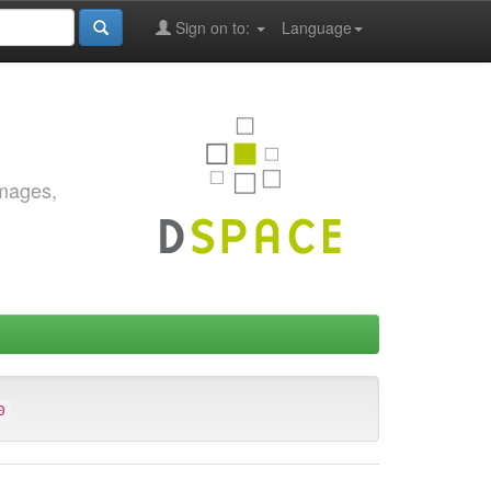
Sign on to:
Language
images,
0