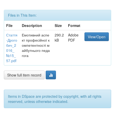
Files in This Item:
File
Description
Size
Format
Стаття
Емотивний аспе
290.2
Adobe
View/Open
-Дрого
кт професійної к
kB
PDF
бич_2
омпетентності м
016_
айбутнього педа
№15_
гога
57.pdf
Show full item record
Items in DSpace are protected by copyright, with all rights
reserved, unless otherwise indicated.