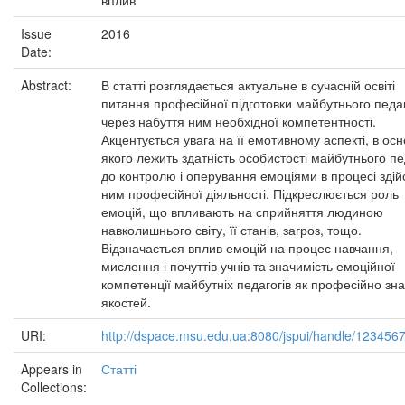
вплив
Issue
2016
Date:
Abstract:
В статті розглядається актуальне в сучасній освіті
питання професійної підготовки майбутнього педа
через набуття ним необхідної компетентності.
Акцентується увага на її емотивному аспекті, в осн
якого лежить здатність особистості майбутнього пе
до контролю і оперування емоціями в процесі зді
ним професійної діяльності. Підкреслюється роль
емоцій, що впливають на сприйняття людиною
навколишнього світу, її станів, загроз, тощо.
Відзначається вплив емоцій на процес навчання,
мислення і почуттів учнів та значимість емоційної
компетенції майбутніх педагогів як професійно зн
якостей.
URI:
http://dspace.msu.edu.ua:8080/jspui/handle/123456
Appears in
Статті
Collections: