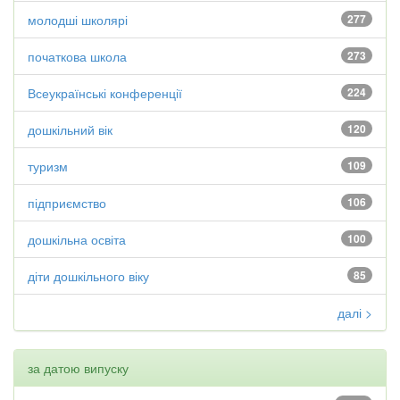
молодші школярі
277
початкова школа
273
Всеукраїнські конференції
224
дошкільний вік
120
туризм
109
підприємство
106
дошкільна освіта
100
діти дошкільного віку
85
далі >
за датою випуску