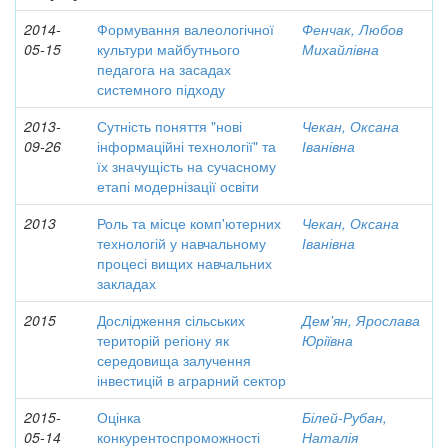
2014-
Формування валеологічної
Фенчак, Любов
05-15
культури майбутнього
Михайлівна
педагога на засадах
системного підходу
2013-
Сутність поняття "нові
Чекан, Оксана
09-26
інформаційні технології" та
Іванівна
їх значущість на сучасному
етапі модернізації освіти
2013
Роль та місце комп'ютерних
Чекан, Оксана
технологій у навчальному
Іванівна
процесі вищих навчальних
закладах
2015
Дослідження сільських
Дем'ян, Ярослава
територій регіону як
Юріївна
середовища залучення
інвестицій в аграрний сектор
2015-
Оцінка
Білей-Рубан,
05-14
конкурентоспроможності
Наталія