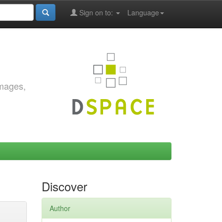
Sign on to:
Language
images,
Discover
Author