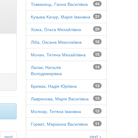
Товканець, Ганна Василівна
44
Кузьма-Качур, Марія Іванівна
21
Хома, Ольга Михайлівна
20
Ліба, Оксана Миколаївна
16
Мочан, Тетяна Михайлівна
15
Лалак, Наталія
14
Володимирівна
Брижак, Надія Юріївна
13
Лавренова, Марія Василівна
13
Молнар, Тетяна Іванівна
12
Горват, Маріанна Василівна
11
next >
next