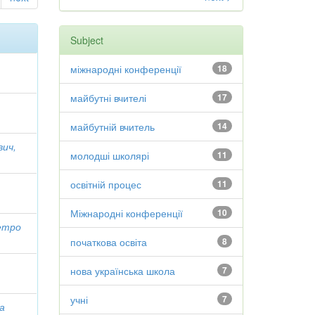
Subject
міжнародні конференції
18
майбутні вчителі
17
майбутній вчитель
14
вич,
молодші школярі
11
освітній процес
11
Міжнародні конференції
10
етро
початкова освіта
8
нова українська школа
7
учні
7
а