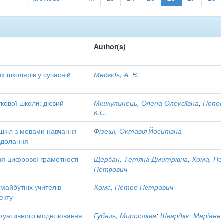
Author(s)
х школярів у сучасній
Медвідь, А. В.
ткової школи: дієвий
Мішкулинець, Олена Олексіївна
;
Попо
К.С.
 шкіл з мовами навчання
Фізеші, Октавія Йосипівна
одолання
ня цифрової грамотності
Щербан, Тетяна Дмитрівна
;
Хома, П
Петрович
майбутніх учителів
Хома, Петро Петрович
екту
 ситуативного моделювання
Губаль, Мирослава
;
Швардак, Маріанн