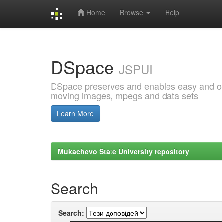
Home
Browse
Help
Skip
navigation
DSpace
JSPUI
DSpace preserves and enables easy and open
moving images, mpegs and data sets
Learn More
Mukachevo State University repository
Search
Search: