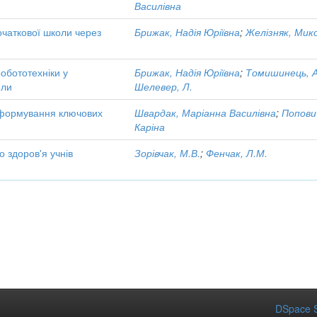
Василівна
очаткової школи через
Брижак, Надія Юріївна
;
Желізняк, Мик
обототехніки у
Брижак, Надія Юріївна
;
Томишинець, А
оли
Шелевер, Л.
т формування ключових
Швардак, Маріанна Василівна
;
Попови
Каріна
о здоров'я учнів
Зорівчак, М.В.
;
Фенчак, Л.М.
DSpace S