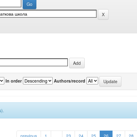
In order
Authors/record
).
previous
1
...
23
24
25
26
27
28