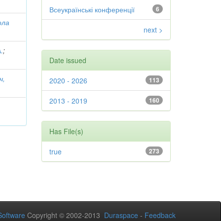
Всеукраїнські конференції
6
ола
next >
.
;
Date issued
ч,
2020 - 2026
113
2013 - 2019
160
Has File(s)
true
273
oftware
Copyright © 2002-2013
Duraspace
-
Feedback