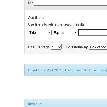
for
Add filters:
Use filters to refine the search results.
Results/Page
|
Sort items by
Results 21-30 of 7241 (Search time: 0.015 seconds)
Item hits: