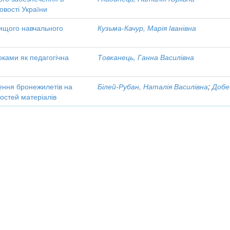
овості України
вищого навчального
Кузьма-Качур, Марія Іванівна
оками як педагогічна
Товканець, Ганна Василівна
лення бронежилетів на
Білей-Рубан, Наталія Василівна
;
Добе
остей матеріалів