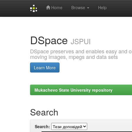
Home
Browse
Help
Skip
navigation
DSpace
JSPUI
DSpace preserves and enables easy and open
moving images, mpegs and data sets
Learn More
Mukachevo State University repository
Search
Search: