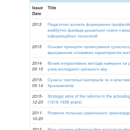
Issue
Title
Date
2013
Педагогічні аспекти формування професій
майбутніх фахівців дошкільної освіти з ви
інформаційних технологій
2015
Основні принципи проектування сучасного
врахуванням споживчих характеристик мат
2014-
Вплив інтерактивних методів навчання на 
05-15
учнів молодшого шкільного віку
2015-
Сучасні текстильні матеріали та їх властив
05-14
бронежилетів
2015-
Strategic aims of the reforms in the schoolin
12-23
(1919-1938 years)
2011-
Розвиток польсько-українського транскорд
10-20
2013
Роль системи інформаційно-консультаційн