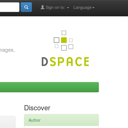
Sign on to:
Language
images,
Discover
Author