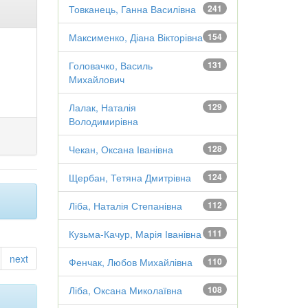
Товканець, Ганна Василівна
241
Максименко, Діана Вікторівна
154
Головачко, Василь
131
Михайлович
Лалак, Наталія
129
Володимирівна
Чекан, Оксана Іванівна
128
Щербан, Тетяна Дмитрівна
124
Ліба, Наталія Степанівна
112
Кузьма-Качур, Марія Іванівна
111
next
Фенчак, Любов Михайлівна
110
Ліба, Оксана Миколаївна
108