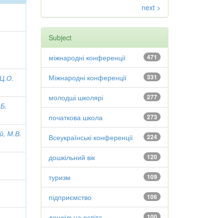
next >
Subject
міжнародні конференції
471
Міжнародні конференції
331
 Ц.О.
молодші школярі
277
 Б.
початкова школа
273
й, М.В.
Всеукраїнські конференції
224
дошкільний вік
120
туризм
109
підприємство
106
дошкільна освіта
100