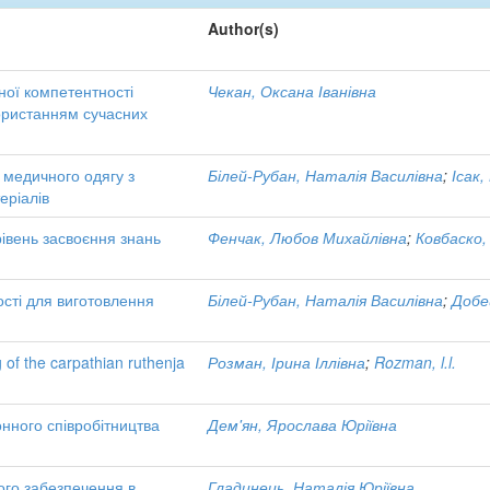
Author(s)
ної компетентності
Чекан, Оксана Іванівна
користанням сучасних
 медичного одягу з
Білей-Рубан, Наталія Василівна
;
Ісак,
еріалів
рівень засвоєння знань
Фенчак, Любов Михайлівна
;
Ковбаско,
ості для виготовлення
Білей-Рубан, Наталія Василівна
;
Добе
g of the carpathian ruthenja
Розман, Ірина Іллівна
;
Rozman, l.l.
онного співробітництва
Дем'ян, Ярослава Юріївна
ого забезпечення в
Гладинець, Наталія Юріївна