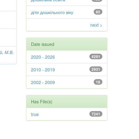
діти дошкільного віку
85
next >
Date issued
й, М.В.
2020 - 2026
4291
2010 - 2019
2931
2002 - 2009
18
Has File(s)
true
7241