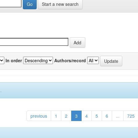
Start a new search
In order
Authors/record
.
previous
1
2
3
4
5
6
...
725