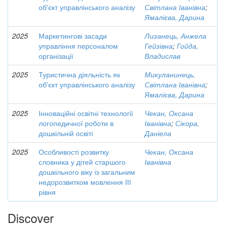
об'єкт управлінського аналізу
Світлана Іванівна
;
Ямалієва, Дарина
2025
Маркетингові засади
Лизанець, Анжела
управління персоналом
Гейзівна
;
Гойда,
організації
Владислав
2025
Туристична діяльність як
Микуланинець,
об'єкт управлінського аналізу
Світлана Іванівна
;
Ямалієва, Дарина
2025
Інноваційні освітні технології
Чекан, Оксана
логопедичної роботи в
Іванівна
;
Сікора,
дошкільній освіті
Даніела
2025
Особливості розвитку
Чекан, Оксана
словника у дітей старшого
Іванівна
дошкільного віку із загальним
недорозвитком мовлення ІІІ
рівня
Discover