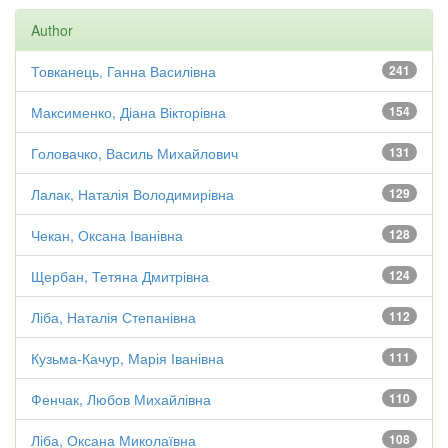
Author
Товканець, Ганна Василівна
241
Максименко, Діана Вікторівна
154
Головачко, Василь Михайлович
131
Лалак, Наталія Володимирівна
129
Чекан, Оксана Іванівна
128
Щербан, Тетяна Дмитрівна
124
Ліба, Наталія Степанівна
112
Кузьма-Качур, Марія Іванівна
111
Фенчак, Любов Михайлівна
110
Ліба, Оксана Миколаївна
108