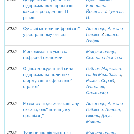
підприємством: практичні
Катерина
кейси впровадження ІТ-
Йосипівна
;
Гужвай,
рішень
В.
2025
Сучасні методи цифровізації
Лизанець, Анжела
у рестранному бізнесі
Гейзівна
;
Бошко,
Андрій
2025
Менеджмент в умовах
Микуланинець,
цифрової економіки
Світлана Іванівна
2025
Оцінка конкурентної сили
Гоблик-Маркович,
підприємства як чинник
Надія Михайлівна
;
формування ефективної
Ремез, Сергій
;
стратегії
Антонов,
Олександр
2025
Розвиток людського капіталу
Лизанець, Анжела
як складової потенціалу
Гейзівна
;
Лендєл,
організації
Ніколь
;
Джус,
Микола
2025
Туристична діяльність як
Микуланинець,