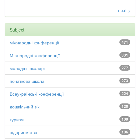
next >
Subject
міжнародні конференції
471
Міжнародні конференції
331
молодші школярі
277
початкова школа
273
Всеукраїнські конференції
224
дошкільний вік
120
туризм
109
підприємство
106