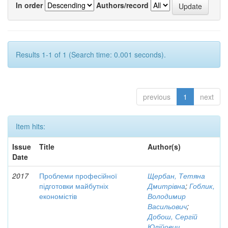
In order
Authors/record
Results 1-1 of 1 (Search time: 0.001 seconds).
previous
1
next
Item hits:
Issue
Title
Author(s)
Date
2017
Проблеми професійної
Щербан, Тетяна
підготовки майбутніх
Дмитрівна
;
Гоблик,
економістів
Володимир
Васильович
;
Добош, Сергій
Юлійович