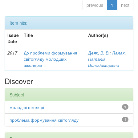
previous
1
next
Item hits:
Issue
Title
Author(s)
Date
2017
До проблеми формування
Деяк, В. В.
;
Лалак,
світогляду молодших
Наталія
школярів
Володимирівна
Discover
Subject
молодші школярі
1
проблема формування світогляду
1