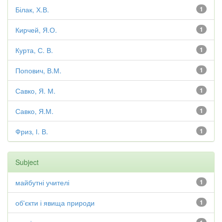
Білак, Х.В.
1
Кирчей, Я.О.
1
Курта, С. В.
1
Попович, В.М.
1
Савко, Я. М.
1
Савко, Я.М.
1
Фриз, І. В.
1
Subject
майбутні учителі
1
об'єкти і явища природи
1