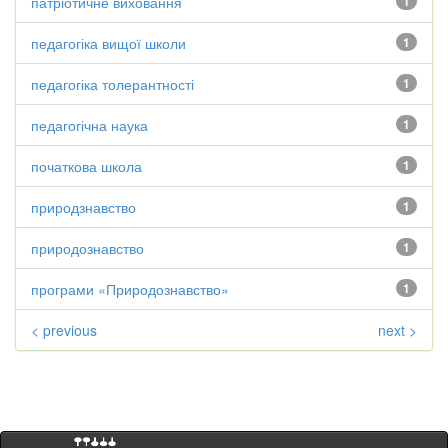
патріотичне виховання
1
педагогіка вищої школи
1
педагогіка толерантності
1
педагогічна наука
1
початкова школа
1
природзнавство
1
природознавство
1
програми «Природознавство»
1
< previous
next >