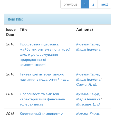
previous
1
2
next
Item hits:
Issue
Title
Author(s)
Date
2016
Професійна підготовка
Кузьма-Качур,
майбутніх учителів початкової
Марія Іванівна
школи до формування
природознавчої
компетентності
2016
Генеза ідеї інтерактивного
Кузьма-Качур,
навчання в педагогічній науці
Марія Іванівна
;
Савко, Я. М.
2016
Особливості та змістові
Кузьма-Качур,
характеристики феномена
Марія Іванівна
;
толерантність
Мигович, Е. В.
2016
Краєзнавчий компонент у
Кузьма-Качур,