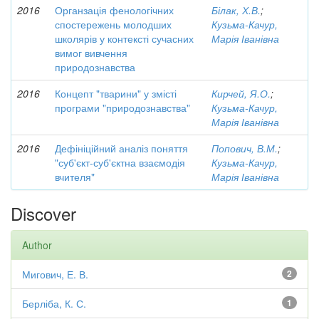
2016
Органзація фенологічних
Білак, Х.В.
;
спостережень молодших
Кузьма-Качур,
школярів у контексті сучасних
Марія Іванівна
вимог вивчення
природознавства
2016
Концепт "тварини" у змісті
Кирчей, Я.О.
;
програми "природознавства"
Кузьма-Качур,
Марія Іванівна
2016
Дефініційний аналіз поняття
Попович, В.М.
;
"суб'єкт-суб'єктна взаємодія
Кузьма-Качур,
вчителя"
Марія Іванівна
Discover
Author
Мигович, Е. В.
2
Берліба, К. С.
1