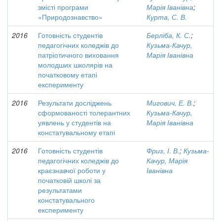
змісті програми
Марія Іванівна
;
«Природознавство»
Курта, С. В.
2016
Готовність студентів
Берліба, К. С.
;
педагогічних коледжів до
Кузьма-Качур,
патріотичного виховання
Марія Іванівна
молодших школярів на
початковому етапі
експерименту
2016
Результати досліджень
Мигович, Е. В.
;
сформованості толерантних
Кузьма-Качур,
уявлень у студентів на
Марія Іванівна
констатувальному етапі
2016
Готовність студентів
Фриз, І. В.
;
Кузьма-
педагогічних коледжів до
Качур, Марія
краєзнавчої роботи у
Іванівна
початковій школі за
результатами
констатувального
експерименту