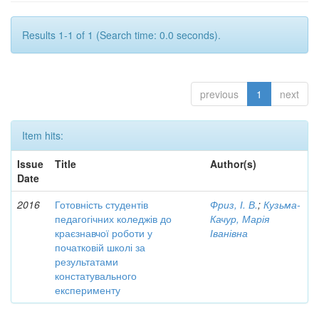
Results 1-1 of 1 (Search time: 0.0 seconds).
previous
1
next
Item hits:
Issue
Title
Author(s)
Date
2016
Готовність студентів
Фриз, І. В.
;
Кузьма-
педагогічних коледжів до
Качур, Марія
краєзнавчої роботи у
Іванівна
початковій школі за
результатами
констатувального
експерименту