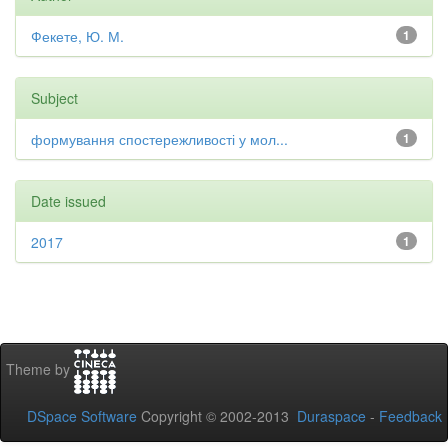
Фекете, Ю. М.
1
Subject
формування спостережливості у мол...
1
Date issued
2017
1
Theme by
DSpace Software
Copyright © 2002-2013
Duraspace
-
Feedback