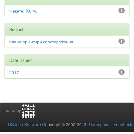
Фекете, Ю. М.
1
Subject
плани-орієнтири спостереження
1
Date issued
2017
1
Theme by
DSpace Software
Copyright © 2002-2013
Duraspace
-
Feedback