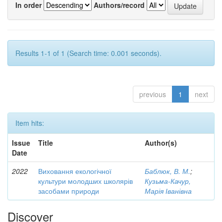
In order
Authors/record
Results 1-1 of 1 (Search time: 0.001 seconds).
previous
1
next
Item hits:
Issue
Title
Author(s)
Date
2022
Виховання екологічної
Баблюк, В. М.
;
культури молодших школярів
Кузьма-Качур,
засобами природи
Марія Іванівна
Discover