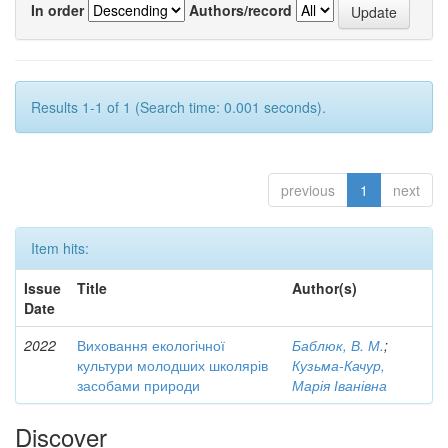
In order
Authors/record
Results 1-1 of 1 (Search time: 0.001 seconds).
previous
1
next
Item hits:
Issue
Title
Author(s)
Date
2022
Виховання екологічної
Баблюк, В. М.
;
культури молодших школярів
Кузьма-Качур,
засобами природи
Марія Іванівна
Discover