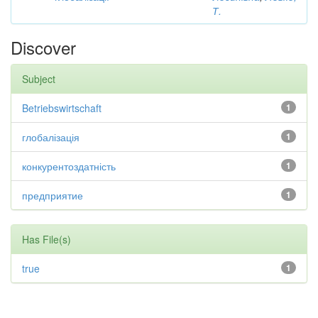
Т.
Discover
Subject
Betriebswirtschaft
1
глобалізація
1
конкурентоздатність
1
предприятие
1
Has File(s)
true
1