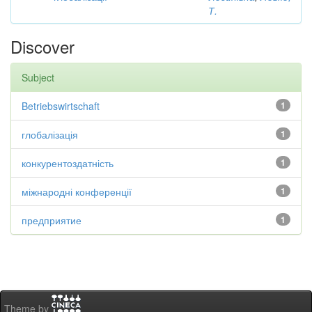
Т.
Discover
Subject
Betriebswirtschaft
1
глобалізація
1
конкурентоздатність
1
міжнародні конференції
1
предприятие
1
Theme by